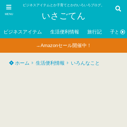
ビジネスアイテムとか子育てとかのいろいろブログ。
いさごてん
MENU
ビジネスアイテム
生活便利情報
旅行記
子ども
→Amazonセール開催中！
ホーム
生活便利情報
いろんなこと