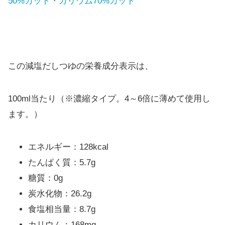
50%カット・カリウム70%カット
この減塩だしつゆの栄養成分表示は、
100ml当たり（※濃縮タイプ。4～6倍に薄めて使用し
ます。）
エネルギー：128kcal
たんぱく質：5.7g
糖質：0g
炭水化物：26.2g
食塩相当量：8.7g
カリウム：168mg