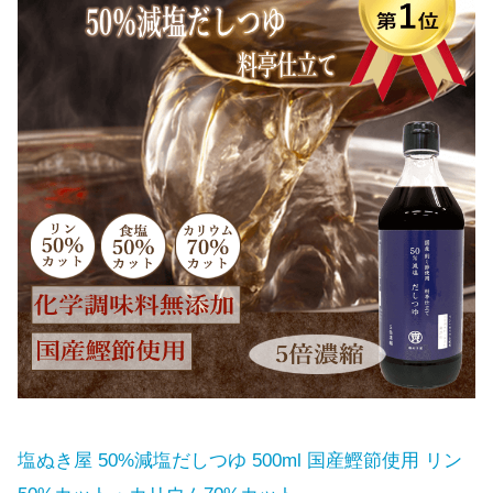
塩ぬき屋 50%減塩だしつゆ 500ml 国産鰹節使用 リン