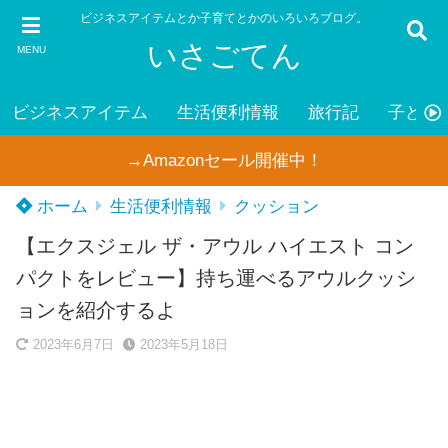
ビジネスアイテムとか子育てとかのいろいろブログ。
いさごてん
MENU
ビジネスアイテム
生活便利情報
旅行記
子ども
→Amazonセール開催中！
ホーム
生活便利情報
クッション
【エクスジェル ザ・アウル ハイエスト コン
パクトをレビュー】持ち運べるアウルクッシ
ョンを紹介するよ
2023年6月7日
2023年5月18日