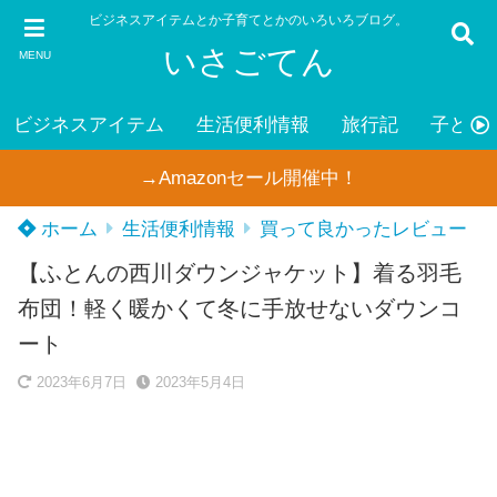
ビジネスアイテムとか子育てとかのいろいろブログ。
いさごてん
MENU
ビジネスアイテム
生活便利情報
旅行記
子ども
→Amazonセール開催中！
ホーム
生活便利情報
買って良かったレビュー
【ふとんの西川ダウンジャケット】着る羽毛
布団！軽く暖かくて冬に手放せないダウンコ
ート
2023年6月7日
2023年5月4日