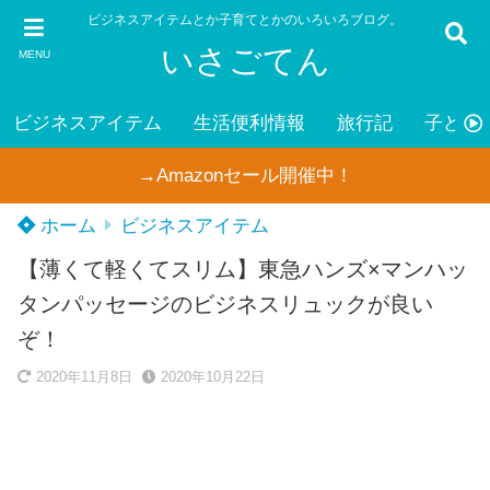
ビジネスアイテムとか子育てとかのいろいろブログ。
いさごてん
MENU
ビジネスアイテム
生活便利情報
旅行記
子ども
→Amazonセール開催中！
ホーム
ビジネスアイテム
【薄くて軽くてスリム】東急ハンズ×マンハッ
タンパッセージのビジネスリュックが良い
ぞ！
2020年11月8日
2020年10月22日