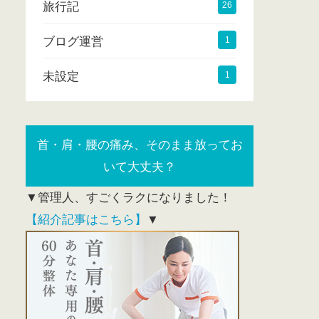
旅行記
26
ブログ運営
1
未設定
1
首・肩・腰の痛み、そのまま放ってお
いて大丈夫？
▼管理人、すごくラクになりました！
【紹介記事はこちら】
▼