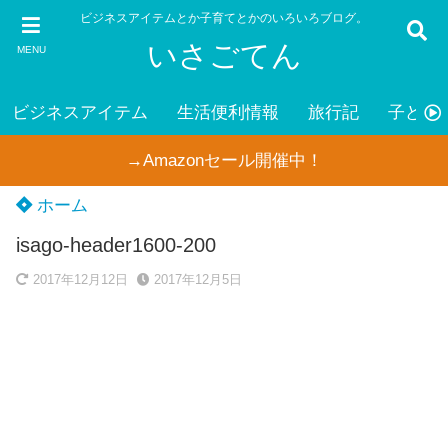
ビジネスアイテムとか子育てとかのいろいろブログ。
いさごてん
MENU
ビジネスアイテム
生活便利情報
旅行記
子ども
→Amazonセール開催中！
ホーム
isago-header1600-200
2017年12月12日
2017年12月5日