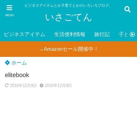
ビジネスアイテムとか子育てとかのいろいろブログ。
いさごてん
MENU
ビジネスアイテム
生活便利情報
旅行記
子ども
→Amazonセール開催中！
ホーム
elitebook
2016年12月9日
2016年12月9日