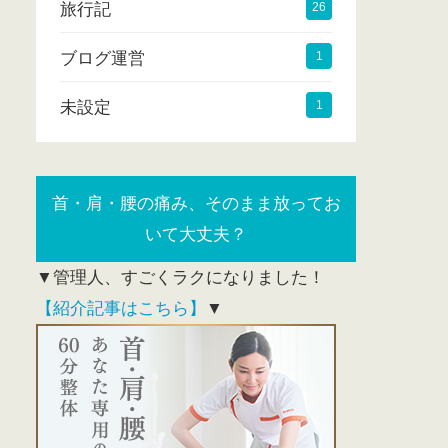
旅行記
26
ブログ運営
1
未設定
1
首・肩・腰の痛み、そのまま放ってお
いて大丈夫？
▼管理人、すごくラクになりました！
【紹介記事はこちら】
▼