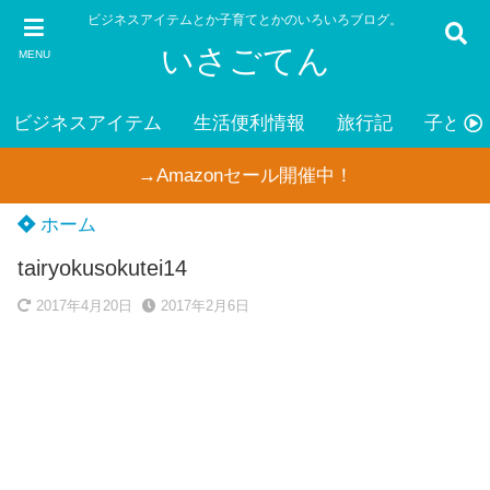
ビジネスアイテムとか子育てとかのいろいろブログ。
いさごてん
MENU
ビジネスアイテム
生活便利情報
旅行記
子ども
→Amazonセール開催中！
ホーム
tairyokusokutei14
2017年4月20日
2017年2月6日