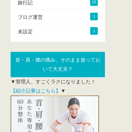
旅行記
26
ブログ運営
1
未設定
1
首・肩・腰の痛み、そのまま放ってお
いて大丈夫？
▼管理人、すごくラクになりました！
【紹介記事はこちら】
▼