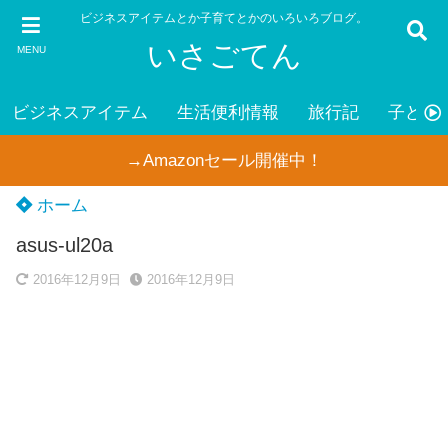
ビジネスアイテムとか子育てとかのいろいろブログ。
いさごてん
MENU
ビジネスアイテム
生活便利情報
旅行記
子ども
→Amazonセール開催中！
ホーム
asus-ul20a
2016年12月9日
2016年12月9日