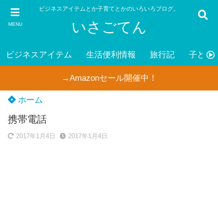
ビジネスアイテムとか子育てとかのいろいろブログ。
いさごてん
MENU
ビジネスアイテム
生活便利情報
旅行記
子ども
→Amazonセール開催中！
ホーム
携帯電話
2017年1月4日
2017年1月4日